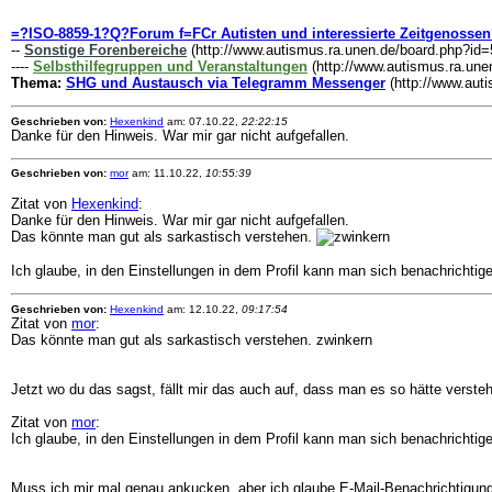
=?ISO-8859-1?Q?Forum f=FCr Autisten und interessierte Zeitgenosse
--
Sonstige Forenbereiche
(http://www.autismus.ra.unen.de/board.php?id=
----
Selbsthilfegruppen und Veranstaltungen
(http://www.autismus.ra.une
Thema:
SHG und Austausch via Telegramm Messenger
(http://www.aut
Geschrieben von:
Hexenkind
am: 07.10.22,
22:22:15
Danke für den Hinweis. War mir gar nicht aufgefallen.
Geschrieben von:
mor
am: 11.10.22,
10:55:39
Zitat von
Hexenkind
:
Danke für den Hinweis. War mir gar nicht aufgefallen.
Das könnte man gut als sarkastisch verstehen.
Ich glaube, in den Einstellungen in dem Profil kann man sich benachrichti
Geschrieben von:
Hexenkind
am: 12.10.22,
09:17:54
Zitat von
mor
:
Das könnte man gut als sarkastisch verstehen. zwinkern
Jetzt wo du das sagst, fällt mir das auch auf, dass man es so hätte verste
Zitat von
mor
:
Ich glaube, in den Einstellungen in dem Profil kann man sich benachrichti
Muss ich mir mal genau ankucken, aber ich glaube E-Mail-Benachrichtigung f