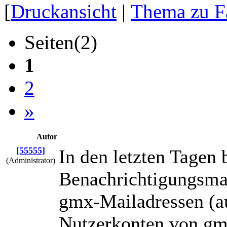
[
Druckansicht
|
Thema zu F
Seiten(2)
1
2
»
Autor
[55555]
In den letzten Tagen 
(Administrator)
Benachrichtigungsmai
gmx-Mailadressen (au
Nutzerkonten von gm