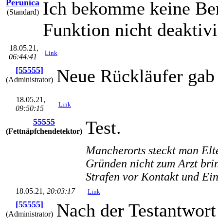
Perunica
Ich bekomme keine Ben
(Standard)
Funktion nicht deaktivi
18.05.21,
Link
06:44:41
[55555]
Neue Rückläufer gab 
(Administrator)
18.05.21,
Link
09:50:15
55555
Test.
(Fettnäpfchendetektor)
Mancherorts steckt man Elte
Gründen nicht zum Arzt bri
Strafen vor Kontakt und Ei
18.05.21,
20:03:17
Link
[55555]
Nach der Testantwort
(Administrator)