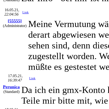
16.05.21,
Link
22:04:56
[55555]
Meine Vermutung wäre
(Administrator)
derart abgewiesen we
sehen sind, denn die
zugestellt worden. We
müßte es gestestet w
17.05.21,
Link
16:39:47
Perunica
Da ich ein gmx-Konto h
(Standard)
Teile mir bitte mit, wie