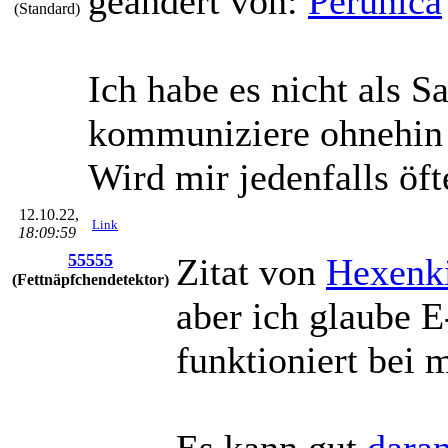
geändert von:
Perunica
(Standard)
Ich habe es nicht als 
kommuniziere ohnehin 
Wird mir jedenfalls öfte
12.10.22,
Link
18:09:59
55555
Zitat von
Hexenk
(Fettnäpfchendetektor)
aber ich glaube 
funktioniert bei m
Es kann gut
dara