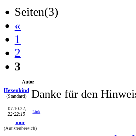
Seiten(3)
«
1
2
3
Autor
Hexenkind
Danke für den Hinweis
(Standard)
07.10.22,
Link
22:22:15
mor
(Autistenbereich)