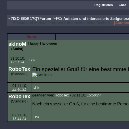
Registrieren
Chat
=?ISO-8859-1?Q?Forum f=FCr Autisten und interessierte Zeitgeno
Private und andere Gruppen (Unterschiedliche Rechte)
[Autonom
Autor
akinoM
Happy Halloween
(Autist)
31.10.10,
Link
12:51:34
RoboTex
Ein spezieller Gruß für eine bestimmt
(Standard)
01.11.10,
Link
22:40:31
RoboTex
geändert von:
RoboTex
- 02.11.10,
15:50:24
(Standard)
Noch ein spezieller Gruß, für eine bestimmte Perso
02.11.10,
Link
15:44:24