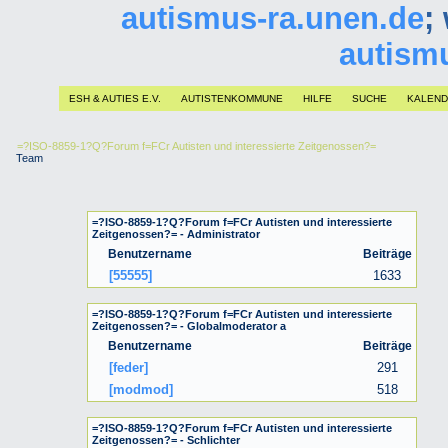
autismus-ra.unen.de
;
autism
ESH & AUTIES E.V.
AUTISTENKOMMUNE
HILFE
SUCHE
KALEN
=?ISO-8859-1?Q?Forum f=FCr Autisten und interessierte Zeitgenossen?=
Team
=?ISO-8859-1?Q?Forum f=FCr Autisten und interessierte
Zeitgenossen?= - Administrator
Benutzername
Beiträge
[55555]
1633
=?ISO-8859-1?Q?Forum f=FCr Autisten und interessierte
Zeitgenossen?= - Globalmoderator a
Benutzername
Beiträge
[feder]
291
[modmod]
518
=?ISO-8859-1?Q?Forum f=FCr Autisten und interessierte
Zeitgenossen?= - Schlichter