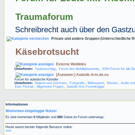
Traumaforum
Schreibrecht auch über den Gastz
Private und andere Gruppen (Unterschiedliche R
Käsebrotsucht
Externe Weblinks
Unterforen:
Taubenschlag
,
Forum des Mobilitätsportals
,
ESH-Forum für alle Be
[Autonom:] Autistik-Arts.de.vu
Forum für autistische Künstler
Unterforen:
Malerei und Zeichnen
,
Fotografie
,
Bildhauerei
,
Movies
,
Audio und
Euer Portrait
,
Allgemeine Fragen
,
Autistik-Arts-Forenknigge
Informationen
Momentan eingeloggte Nutzer
Es sind momentan
0
Mitglieder und
665
Gäste im Forum unterwegs:
Heute waren bereits folgende Benutzer online:
mor