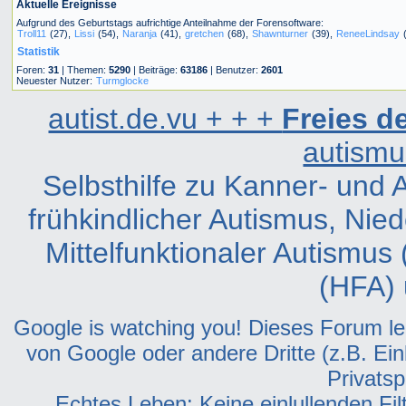
Aktuelle Ereignisse
Aufgrund des Geburtstags aufrichtige Anteilnahme der Forensoftware:
Troll11
(27),
Lissi
(54),
Naranja
(41),
gretchen
(68),
Shawnturner
(39),
ReneeLindsay
(
Statistik
Foren:
31
| Themen:
5290
| Beiträge:
63186
| Benutzer:
2601
Neuester Nutzer:
Turmglocke
autist.de.vu + + +
Freies 
autismu
Selbsthilfe zu Kanner- und
frühkindlicher Autismus, Nie
Mittelfunktionaler Autismus
(HFA) 
Google is watching you! Dieses Forum leit
von Google oder andere Dritte (z.B. Ein
Privatsp
Echtes Leben: Keine einlullenden Fil