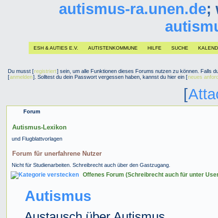
autismus-ra.unen.de
;
autism
ESH & AUTIES E.V.
AUTISTENKOMMUNE
HILFE
SUCHE
KALEN
Du musst [
registriert
] sein, um alle Funktionen dieses Forums nutzen zu können. Falls du 
[
anmelden
]. Solltest du dein Passwort vergessen haben, kannst du hier ein [
neues anfor
[
Att
Forum
Autismus-Lexikon
und Flugblattvorlagen
Forum für unerfahrene Nutzer
Nicht für Studienarbeiten. Schreibrecht auch über den Gastzugang.
Offenes Forum (Schreibrecht auch für unter Use
Autismus
Austausch über Autismus