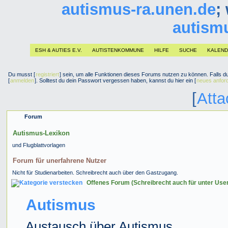
autismus-ra.unen.de
;
autism
ESH & AUTIES E.V.
AUTISTENKOMMUNE
HILFE
SUCHE
KALEN
Du musst [
registriert
] sein, um alle Funktionen dieses Forums nutzen zu können. Falls du 
[
anmelden
]. Solltest du dein Passwort vergessen haben, kannst du hier ein [
neues anfor
[
Att
Forum
Autismus-Lexikon
und Flugblattvorlagen
Forum für unerfahrene Nutzer
Nicht für Studienarbeiten. Schreibrecht auch über den Gastzugang.
Offenes Forum (Schreibrecht auch für unter Use
Autismus
Austausch über Autismus