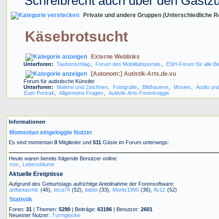
Schreibrecht auch über den Gastz
Private und andere Gruppen (Unterschiedliche R
Käsebrotsucht
Externe Weblinks
Unterforen:
Taubenschlag
,
Forum des Mobilitätsportals
,
ESH-Forum für alle Be
[Autonom:] Autistik-Arts.de.vu
Forum für autistische Künstler
Unterforen:
Malerei und Zeichnen
,
Fotografie
,
Bildhauerei
,
Movies
,
Audio und
Euer Portrait
,
Allgemeine Fragen
,
Autistik-Arts-Forenknigge
Informationen
Momentan eingeloggte Nutzer
Es sind momentan
0
Mitglieder und
511
Gäste im Forum unterwegs:
Heute waren bereits folgende Benutzer online:
mor
,
Lebensblume
Aktuelle Ereignisse
Aufgrund des Geburtstags aufrichtige Anteilnahme der Forensoftware:
artfantasmic
(46),
teca74
(52),
itabbi
(33),
Moritz1990
(36),
fly12
(52)
Statistik
Foren:
31
| Themen:
5290
| Beiträge:
63186
| Benutzer:
2601
Neuester Nutzer:
Turmglocke