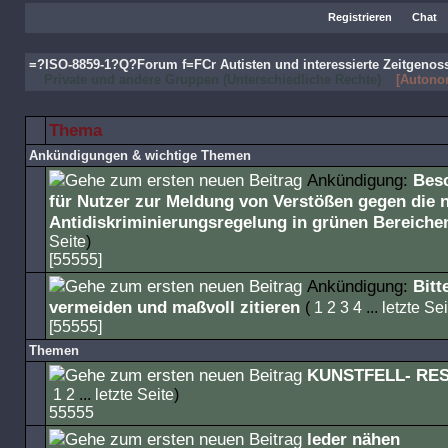
Registrieren
Chat
=?ISO-8859-1?Q?Forum f=FCr Autisten und interessierte Zeitgeno
Private und andere Gruppen (Unterschiedliche Rechte)
[Autonom
Thema
Ankündigungen & wichtige Themen
Ankündigung:
Bes
für Nutzer zur Meldung von Verstößen gegen die 
Antidiskriminierungsregelung in grünen Bereiche
Seite
)
[55555]
Ankündigung:
Bitt
vermeiden und maßvoll zitieren
(
1
2
3
4
...
letzte Sei
[55555]
Themen
KUNSTFELL- RE
1
2
...
letzte Seite
)
55555
leder nähen