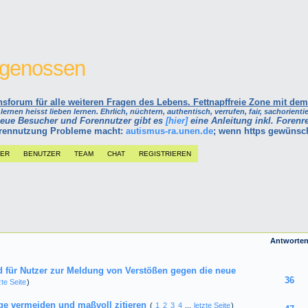
itgenossen
forum für alle weiteren Fragen des Lebens. Fettnapffreie Zone mit dem
ernen heisst lieben lernen. Ehrlich, nüchtern, authentisch, verrufen, fair, sachorientie
neue Besucher und Forennutzer gibt es
[hier]
eine Anleitung inkl. Forenre
Forennutzung Probleme macht:
autismus-ra.unen.de
; wenn https gewünsc
DER
BENUTZER
TEAM
CHAT
REGISTRIEREN
Antworte
 für Nutzer zur Meldung von Verstößen gegen die neue
36
zte Seite
)
äge vermeiden und maßvoll zitieren
(
1
2
3
4
...
letzte Seite
)