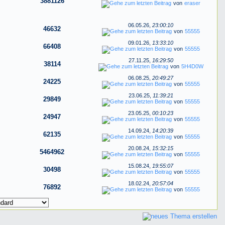
3881126
von
eraser
06.05.26,
23:00:10
46632
von
55555
09.01.26,
13:33:10
66408
von
55555
27.11.25,
16:29:50
38114
von
5H4D0W
06.08.25,
20:49:27
24225
von
55555
23.06.25,
11:39:21
29849
von
55555
23.05.25,
00:10:23
24947
von
55555
14.09.24,
14:20:39
62135
von
55555
20.08.24,
15:32:15
5464962
von
55555
15.08.24,
19:55:07
30498
von
55555
18.02.24,
20:57:04
76892
von
55555