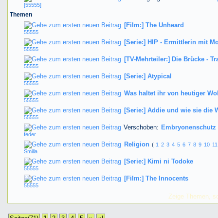
[55555]
Themen
[Film:] The Unheard
55555
[Serie:] HIP - Ermittlerin mit M
55555
[TV-Mehrteiler:] Die Brücke - Tr
55555
[Serie:] Atypical
55555
Was haltet ihr von heutiger W
55555
[Serie:] Addie und wie sie die W
55555
Verschoben:
Embryonenschutz i
feder
Religion
(
1
2
3
4
5
6
7
8
9
10
11
Smilla
[Serie:] Kimi ni Todoke
55555
[Film:] The Innocents
55555
Zeige Themen, so