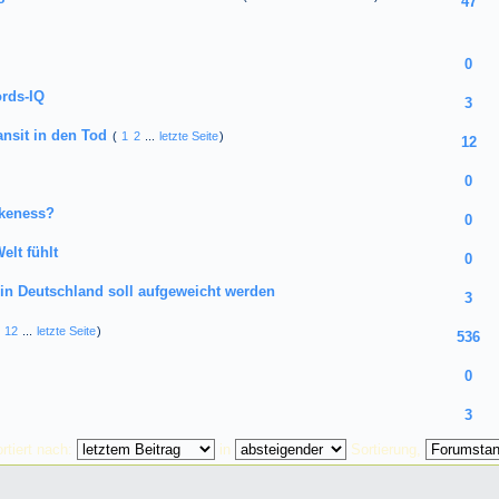
47
0
ords-IQ
3
ansit in den Tod
(
1
2
...
letzte Seite
)
12
0
okeness?
0
elt fühlt
0
n Deutschland soll aufgeweicht werden
3
12
...
letzte Seite
)
536
0
3
rtiert nach:
in
Sortierung,