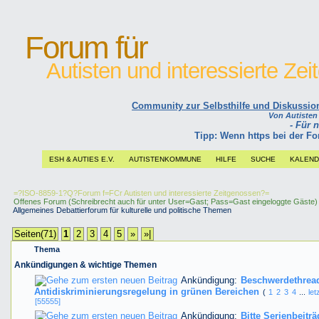
Forum für
Autisten und interessierte Ze
Community zur Selbsthilfe und Diskussions
Von Autisten l
- Für 
Tipp: Wenn https bei der 
ESH & AUTIES E.V.
AUTISTENKOMMUNE
HILFE
SUCHE
KALEN
=?ISO-8859-1?Q?Forum f=FCr Autisten und interessierte Zeitgenossen?=
Offenes Forum (Schreibrecht auch für unter User=Gast; Pass=Gast eingeloggte Gäste)
Allgemeines Debattierforum für kulturelle und politische Themen
Seiten(71)
1
2
3
4
5
»
»|
Thema
Ankündigungen & wichtige Themen
Ankündigung:
Beschwerdethread
Antidiskriminierungsregelung in grünen Bereichen
(
1
2
3
4
...
let
[55555]
Ankündigung:
Bitte Serienbeitr