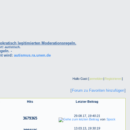
okratisch legitimierten Moderationsregeln.
rt: autistisch.
geln. -
ht wird:
autismus.ra.unen.de
Hallo Gast [
anmelden
|
Registrieren
]
[
Forum zu Favoriten hinzufügen
]
n
Hits
Letzter Beitrag
29.08.17,
19:40:21
3679365
von
Spock
13.03.13,
19:30:19